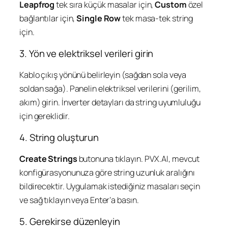
Leapfrog
tek sıra küçük masalar için,
Custom
özel
bağlantılar için,
Single Row
tek masa-tek string
için.
3. Yön ve elektriksel verileri girin
Kablo çıkış yönünü belirleyin (sağdan sola veya
soldan sağa). Panelin elektriksel verilerini (gerilim,
akım) girin. İnverter detayları da string uyumluluğu
için gereklidir.
4. String oluşturun
Create Strings
butonuna tıklayın. PVX.AI, mevcut
konfigürasyonunuza göre string uzunluk aralığını
bildirecektir. Uygulamak istediğiniz masaları seçin
ve sağ tıklayın veya Enter’a basın.
5. Gerekirse düzenleyin