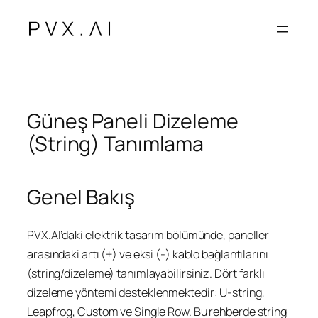
İçeriğe
geç
Güneş Paneli Dizeleme
(String) Tanımlama
Genel Bakış
PVX.AI’daki elektrik tasarım bölümünde, paneller
arasındaki artı (+) ve eksi (-) kablo bağlantılarını
(string/dizeleme) tanımlayabilirsiniz. Dört farklı
dizeleme yöntemi desteklenmektedir: U-string,
Leapfrog, Custom ve Single Row. Bu rehberde string