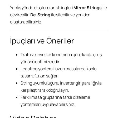
Yanlış yönde oluşturulan stringleri
Mirror Strings
ile
çevirebilir,
De-String
ile silebilir ve yeniden
oluşturabilirsiniz.
İpuçları ve Öneriler
Trafo ve inverter konumuna göre kablo çıkış
yönünü optimize edin.
Leapfrog yöntemi, uzun masalarda kablo
tasarrufunun sağlar.
String uyumluluğunu inverter giriş aralığıyla
karşılaştırarak doğrulayın.
Farklı masa gruplarına farklı dizeleme
yöntemleri uygulayabilirsiniz.